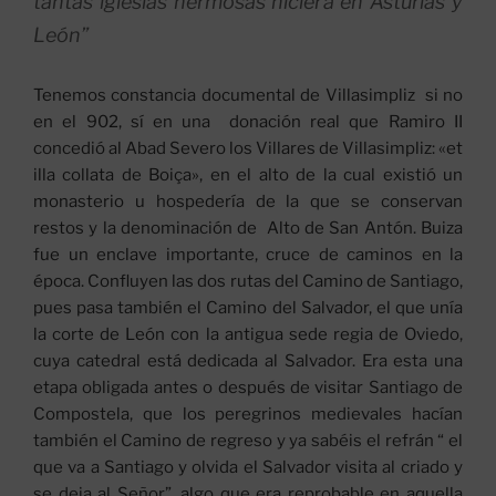
tantas iglesias hermosas hiciera en Asturias y
León”
Tenemos constancia documental de Villasimpliz si no
en el 902, sí en una donación real que Ramiro II
concedió al Abad Severo los Villares de Villasimpliz: «et
illa collata de Boiça», en el alto de la cual existió un
monasterio u hospedería de la que se conservan
restos y la denominación de Alto de San Antón. Buiza
fue un enclave importante, cruce de caminos en la
época. Confluyen las dos rutas del Camino de Santiago,
pues pasa también el Camino del Salvador, el que unía
la corte de León con la antigua sede regia de Oviedo,
cuya catedral está dedicada al Salvador. Era esta una
etapa obligada antes o después de visitar Santiago de
Compostela, que los peregrinos medievales hacían
también el Camino de regreso y ya sabéis el refrán “ el
que va a Santiago y olvida el Salvador visita al criado y
se deja al Señor”, algo que era reprobable en aquella