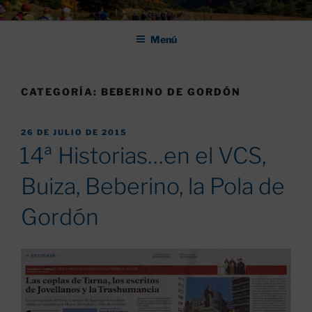
Saltar
ASOCIACIÓN DE AMIGOS DEL
al
CAMINO DE SANTIAGO DE
Menú
contenido
LEÓN "PULCHRA
CATEGORÍA:
BEBERINO DE GORDÓN
PUBLICADO
26 DE JULIO DE 2015
EL
14ª Historias…en el VCS,
Buiza, Beberino, la Pola de
Gordón