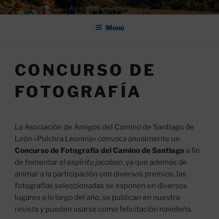
Saltar
ASOCIACIÓN DE AMIGOS DEL
al
CAMINO DE SANTIAGO DE
Menú
contenido
LEÓN "PULCHRA
CONCURSO DE
FOTOGRAFÍA
La Asociación de Amigos del Camino de Santiago de
León «Pulchra Leonina» convoca anualmente un
Concurso de Fotografía del Camino de Santiago
a fin
de fome
ntar el espíritu jacobeo
, ya que además de
animar a la participación con diversos premios, las
fotografías seleccionadas se exponen en diversos
lugares a lo largo del año, se publican en nuestra
revista y pueden usarse como felicitación navideña.