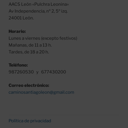
AACS León «Pulchra Leonina»
Av Independencia, nº 2, 5º izq.
24001 León.
Horario:
Lunes a viernes (excepto festivos)
Mañanas, de 11 a 13 h.
Tardes, de 18 a 20 h.
Teléfono:
987260530 y 677430200
Correo electrónico:
caminosantiagoleon@gmail.com
Política de privacidad