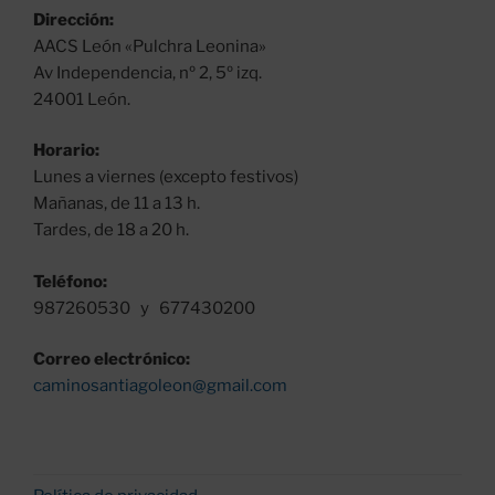
Dirección:
AACS León «Pulchra Leonina»
Av Independencia, nº 2, 5º izq.
24001 León.
Horario:
Lunes a viernes (excepto festivos)
Mañanas, de 11 a 13 h.
Tardes, de 18 a 20 h.
Teléfono:
987260530 y 677430200
Correo electrónico:
caminosantiagoleon@gmail.com