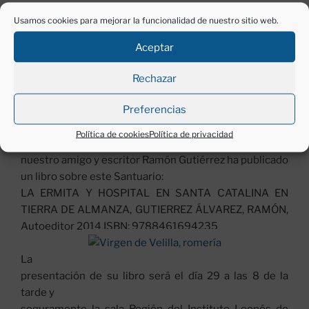
quedó prácticamente abandonado. En 1970 comienzan
Usamos cookies para mejorar la funcionalidad de nuestro sitio web.
las goteras y poco
después cae el tejado, por dejadez de sus propietarios.
Aceptar
Ha sido víctima
de la rapiña y en los últimos años se usó como corral de
Rechazar
ganado.
Preferencias
Actualmente está todo él en ruinas.
Hace unos días, charlando de nuestras andanzas por el
Política de cookies
Política de privacidad
Viejo Camino de Santiago,
nos hemos enterado que
nuestro amigo y escritor Ramón Gutiérrez ha publicado
un libro sobre este Santuario:
LA ERMITA Y HOSPITAL EN SANTA CATALINA EN
TIERRA DE ALMANZA, GUTIERREZ ÁLVAREZ, RAMÓN,
Autoeditor 2014 ISBN: 9788461694235
La
presentación de su libro será el día 29 a las 8 de la
tarde y