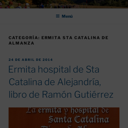
Saltar
ASOCIACIÓN DE AMIGOS DEL
al
CAMINO DE SANTIAGO DE
Menú
contenido
LEÓN "PULCHRA
CATEGORÍA:
ERMITA STA CATALINA DE
ALMANZA
PUBLICADO
24 DE ABRIL DE 2014
EL
Ermita hospital de Sta
Catalina de Alejandría,
libro de Ramón Gutiérrez