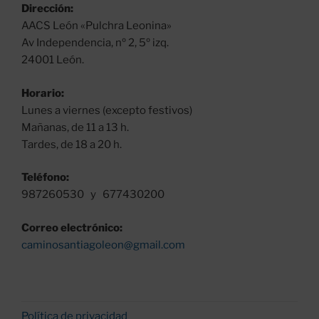
Dirección:
AACS León «Pulchra Leonina»
Av Independencia, nº 2, 5º izq.
24001 León.
Horario:
Lunes a viernes (excepto festivos)
Mañanas, de 11 a 13 h.
Tardes, de 18 a 20 h.
Teléfono:
987260530 y 677430200
Correo electrónico:
caminosantiagoleon@gmail.com
Política de privacidad