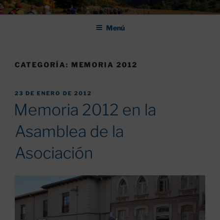
Saltar
ASOCIACIÓN DE AMIGOS DEL
al
CAMINO DE SANTIAGO DE
Menú
contenido
LEÓN "PULCHRA
CATEGORÍA:
MEMORIA 2012
PUBLICADO
23 DE ENERO DE 2012
EL
Memoria 2012 en la
Asamblea de la
Asociación