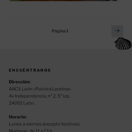
Paginación
Sigu
Página
1
pági
de
entradas
ENCUÉNTRANOS
Dirección:
AACS León «Pulchra Leonina»
Av Independencia, nº 2, 5º izq.
24001 León.
Horario:
Lunes a viernes (excepto festivos)
Mañanas, de 11 a 13 h.