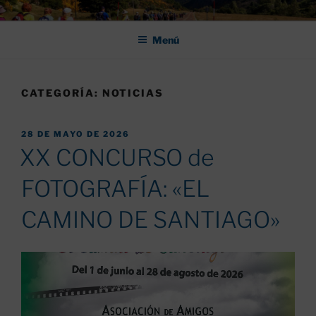
Saltar
ASOCIACIÓN DE AMIGOS DEL
al
CAMINO DE SANTIAGO DE
Menú
contenido
LEÓN "PULCHRA
CATEGORÍA:
NOTICIAS
PUBLICADO
28 DE MAYO DE 2026
EL
XX CONCURSO de
FOTOGRAFÍA: «EL
CAMINO DE SANTIAGO»