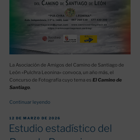
La Asociación de Amigos del Camino de Santiago de
León «Pulchra Leonina» convoca, un año más, el
Concurso de Fotografía cuyo tema es
El Camino de
Santiago
.
«XX
Continuar leyendo
CONCURSO
de
PUBLICADO
12 DE MARZO DE 2026
EL
FOTOGRAFÍA:
Estudio estadístico del
«EL
CAMINO