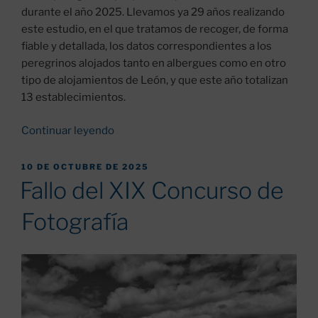
durante el año 2025. Llevamos ya 29 años realizando
este estudio, en el que tratamos de recoger, de forma
fiable y detallada, los datos correspondientes a los
peregrinos alojados tanto en albergues como en otro
tipo de alojamientos de León, y que este año totalizan
13 establecimientos.
«Estudio
Continuar leyendo
estadístico
del
PUBLICADO
10 DE OCTUBRE DE 2025
EL
Paso
Fallo del XIX Concurso de
de
Fotografía
Peregrinos
en
2025»