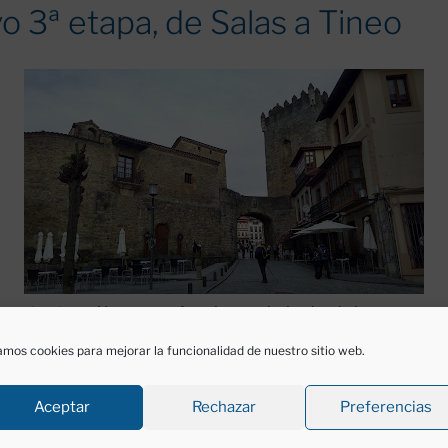
o 3ª etapa, de Salas a Tineo
de esta etapa. Un poco más sube que baja, desde luego, porque 
re castaños, sube entre otros árboles, sube por el pequeño 
mos cookies para mejorar la funcionalidad de nuestro sitio web.
Aceptar
Rechazar
Preferencias