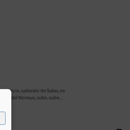
el inicio, saliendo de Salas, es
valle del Nonaya, sube, sube…