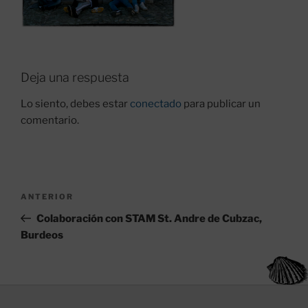
Deja una respuesta
Lo siento, debes estar
conectado
para publicar un
comentario.
Navegación
Entrada
ANTERIOR
de
anterior:
Colaboración con STAM St. Andre de Cubzac,
entradas
Burdeos