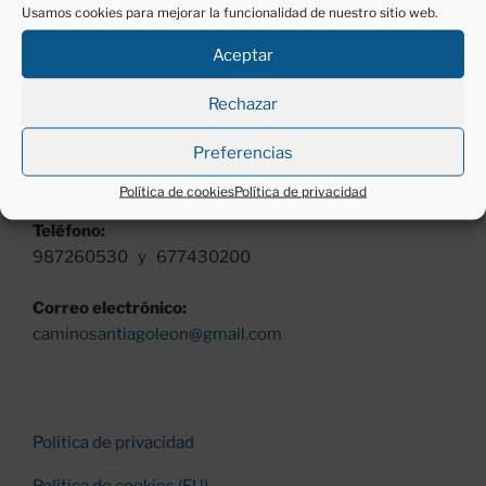
AACS León «Pulchra Leonina»
Usamos cookies para mejorar la funcionalidad de nuestro sitio web.
Av Independencia, nº 2, 5º izq.
24001 León.
Aceptar
Horario:
Rechazar
Lunes a viernes (excepto festivos)
Preferencias
Mañanas, de 11 a 13 h.
Tardes, de 18 a 20 h.
Política de cookies
Política de privacidad
Teléfono:
987260530 y 677430200
Correo electrónico:
caminosantiagoleon@gmail.com
Política de privacidad
Política de cookies (EU)