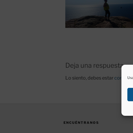
Deja una respuesta
Lo siento, debes estar
conecta
Usa
ENCUÉNTRANOS