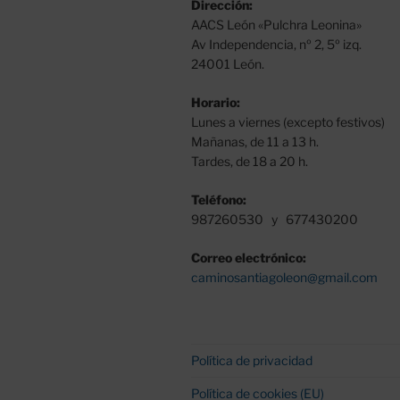
Dirección:
AACS León «Pulchra Leonina»
Av Independencia, nº 2, 5º izq.
24001 León.
Horario:
Lunes a viernes (excepto festivos)
Mañanas, de 11 a 13 h.
Tardes, de 18 a 20 h.
Teléfono:
987260530 y 677430200
Correo electrónico:
caminosantiagoleon@gmail.com
Política de privacidad
Política de cookies (EU)