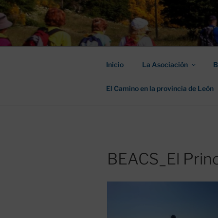
Saltar
al
ASOCIACIÓ
contenido
SANTIAGO
Inicio
La Asociación
B
El Camino en la provincia de León
BEACS_El Princi