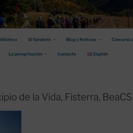
N DE AMIGOS DEL C
 DE LEÓN "PULCHRA
iblioteca
El Senderín
Blog y Noticias
Concurso d
La peregrinación
Contacto
English
pio de la Vida, Fisterra, BeaCS