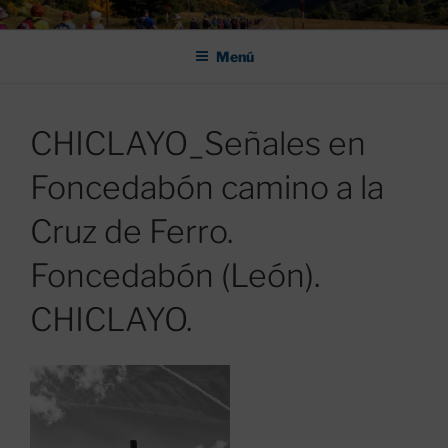
Saltar
ASOCIACIÓN DE AMIGOS DEL
al
CAMINO DE SANTIAGO DE
Menú
contenido
LEÓN "PULCHRA
CHICLAYO_Señales en
Foncedabón camino a la
Cruz de Ferro.
Foncedabón (León).
CHICLAYO.