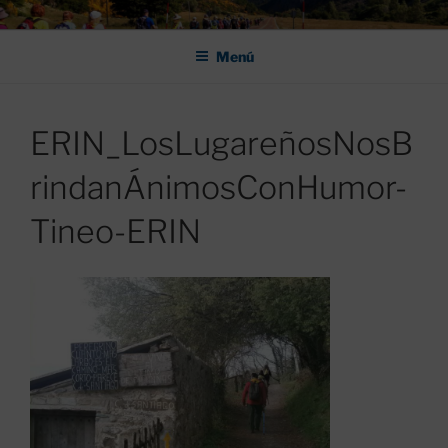
Saltar
ASOCIACIÓN DE AMIGOS DEL
al
CAMINO DE SANTIAGO DE
Menú
contenido
LEÓN "PULCHRA
ERIN_LosLugareñosNosB
rindanÁnimosConHumor-
Tineo-ERIN