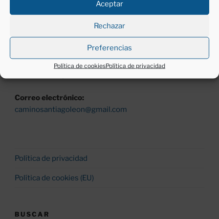
Aceptar
Horario:
Lunes a viernes (excepto festivos)
Rechazar
Mañanas, de 11 a 13 h.
Tardes, de 18 a 20 h.
Preferencias
Teléfono:
Política de cookies
Política de privacidad
987260530 y 677430200
Correo electrónico:
caminosantiagoleon@gmail.com
Política de privacidad
Política de cookies (EU)
BUSCAR