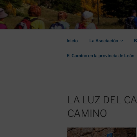
Saltar
al
ASOCIACIÓ
contenido
SANTIAGO
Inicio
La Asociación
B
El Camino en la provincia de León
LA LUZ DEL C
CAMINO