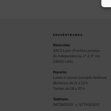
ENCUÉNTRANOS
Dirección:
AACS León «Pulchra Leonina»
Av Independencia, nº 2, 5º izq.
24001 León.
Horario:
Lunes a viernes (excepto festivos)
Mañanas, de 11 a 13 h.
Tardes, de 18 a 20 h.
Teléfono:
987260530 y 677430200