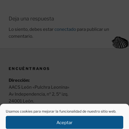
Deja una respuesta
Lo siento, debes estar
conectado
para publicar un
comentario.
ENCUÉNTRANOS
Dirección:
AACS León «Pulchra Leonina»
Av Independencia, nº 2, 5º izq.
24001 León.
Usamos cookies para mejorar la funcionalidad de nuestro sitio web.
Horario:
Lunes a viernes (excepto festivos)
Aceptar
Mañanas, de 11 a 13 h.