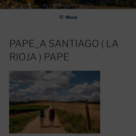
Saltar
ASOCIACIÓN DE AMIGOS DEL
al
CAMINO DE SANTIAGO DE
Menú
contenido
LEÓN "PULCHRA
PAPE_A SANTIAGO ( LA
RIOJA ) PAPE