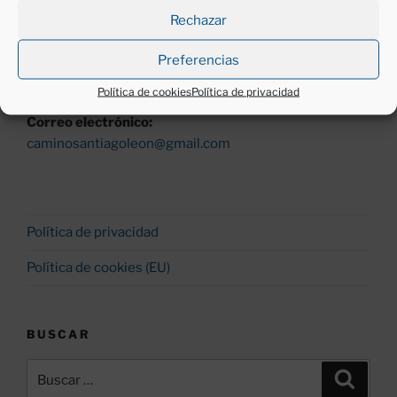
Tardes, de 18 a 20 h.
Rechazar
Preferencias
Teléfono:
987260530 y 677430200
Política de cookies
Política de privacidad
Correo electrónico:
caminosantiagoleon@gmail.com
Política de privacidad
Política de cookies (EU)
BUSCAR
Buscar
Buscar
por: