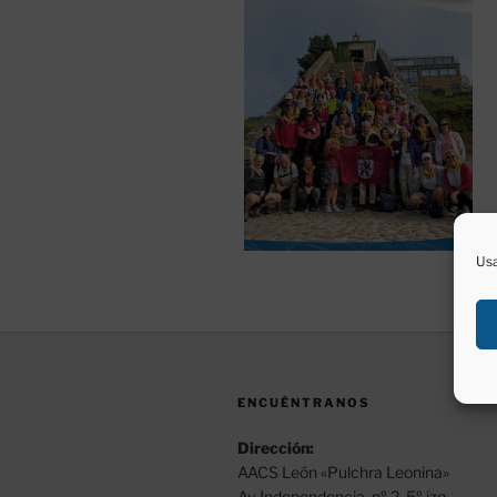
Usa
ENCUÉNTRANOS
Dirección:
AACS León «Pulchra Leonina»
Av Independencia, nº 2, 5º izq.