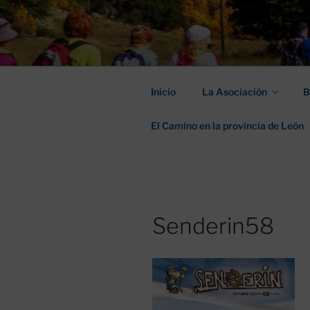
Saltar
al
ASOCIACIÓ
contenido
SANTIAGO
Inicio
La Asociación
B
El Camino en la provincia de León
Senderin58