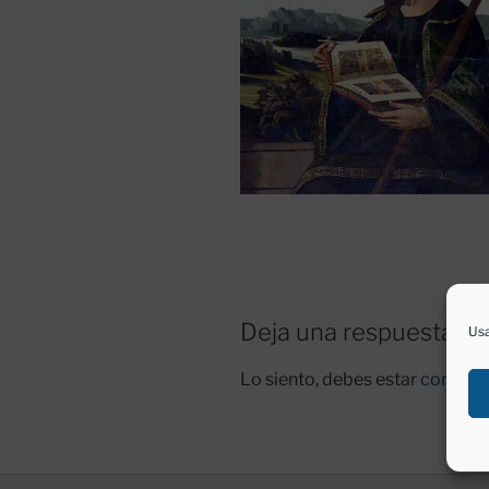
Deja una respuesta
Usa
Lo siento, debes estar
conecta