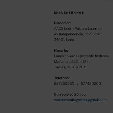
ENCUÉNTRANOS
Dirección:
AACS León «Pulchra Leonina»
Av Independencia, nº 2, 5º izq.
24001 León.
Horario:
Lunes a viernes (excepto festivos)
Mañanas, de 11 a 13 h.
Tardes, de 18 a 20 h.
Teléfono:
987260530 y 677430200
Correo electrónico:
caminosantiagoleon@gmail.com