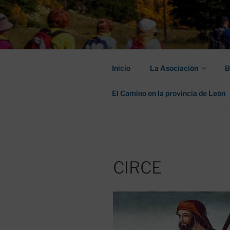
Saltar
al
ASOCIACIÓ
contenido
SANTIAGO
Inicio
La Asociación
B
El Camino en la provincia de León
CIRCE