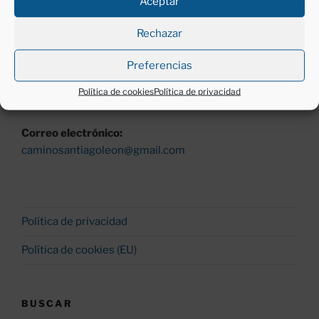
Aceptar
Lunes a viernes (excepto festivos)
Mañanas, de 11 a 13 h.
Rechazar
Tardes, de 18 a 20 h.
Preferencias
Teléfono:
Política de cookies
Política de privacidad
987260530 y 677430200
Correo electrónico:
caminosantiagoleon@gmail.com
Política de privacidad
Política de cookies (EU)
BUSCAR