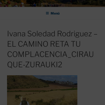
Saltar
ASOCIACIÓN DE AMIGOS DEL
al
CAMINO DE SANTIAGO DE
Menú
contenido
LEÓN "PULCHRA
Ivana Soledad Rodriguez –
EL CAMINO RETA TU
COMPLACENCIA_CIRAU
QUE-ZURAUKI2