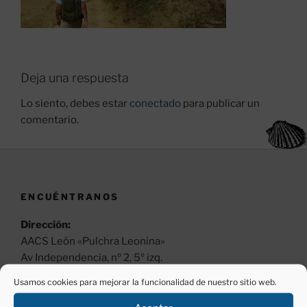
Deja una respuesta
Lo siento, debes estar
conectado
para publicar un
comentario.
ENCUÉNTRANOS
Dirección:
AACS León «Pulchra Leonina»
Av Independencia, nº 2, 5º izq.
24001 León.
Usamos cookies para mejorar la funcionalidad de nuestro sitio web.
Horario: