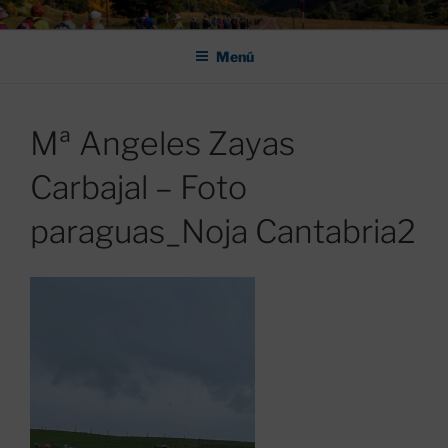
Saltar
ASOCIACIÓN DE AMIGOS DEL
al
CAMINO DE SANTIAGO DE
Menú
contenido
LEÓN "PULCHRA
Mª Angeles Zayas
Carbajal – Foto
paraguas_Noja Cantabria2