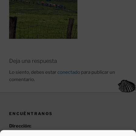
Deja una respuesta
Lo siento, debes estar
conectado
para publicar un
comentario.
ENCUÉNTRANOS
Dirección:
AACS León «Pulchra Leonina»