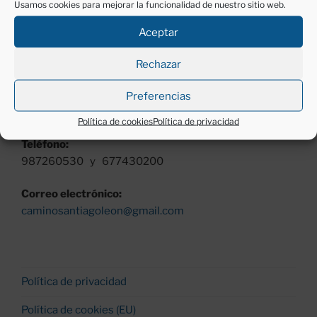
Usamos cookies para mejorar la funcionalidad de nuestro sitio web.
Av Independencia, nº 2, 5º izq.
24001 León.
Aceptar
Horario:
Rechazar
Lunes a viernes (excepto festivos)
Mañanas, de 11 a 13 h.
Preferencias
Tardes, de 18 a 20 h.
Política de cookies
Política de privacidad
Teléfono:
987260530 y 677430200
Correo electrónico:
caminosantiagoleon@gmail.com
Política de privacidad
Política de cookies (EU)