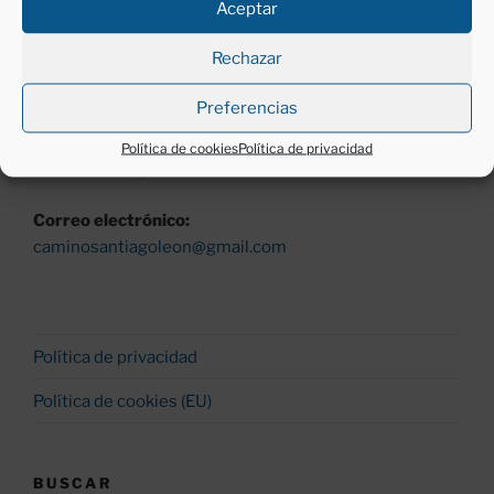
Aceptar
Horario:
Lunes a viernes (excepto festivos)
Rechazar
Mañanas, de 11 a 13 h.
Tardes, de 18 a 20 h.
Preferencias
Teléfono:
Política de cookies
Política de privacidad
987260530 y 677430200
Correo electrónico:
caminosantiagoleon@gmail.com
Política de privacidad
Política de cookies (EU)
BUSCAR