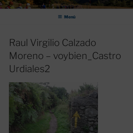
Saltar
ASOCIACIÓN DE AMIGOS DEL
al
CAMINO DE SANTIAGO DE
Menú
contenido
LEÓN "PULCHRA
Raul Virgilio Calzado
Moreno – voybien_Castro
Urdiales2