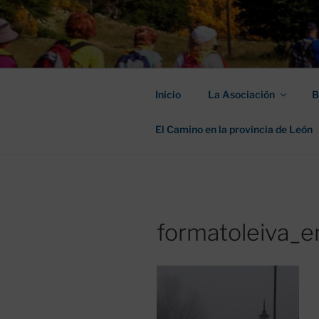
Saltar
al
ASOCIACIÓ
contenido
SANTIAGO
Inicio
La Asociación
B
El Camino en la provincia de León
formatoleiva_e