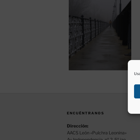
Usa
ENCUÉNTRANOS
Dirección:
AACS León «Pulchra Leonina»
Av Independencia, nº 2, 5º izq.