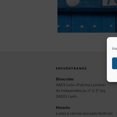
Usa
ENCUÉNTRANOS
Dirección:
AACS León «Pulchra Leonina»
Av Independencia, nº 2, 5º izq.
24001 León.
Horario:
Lunes a viernes (excepto festivos)