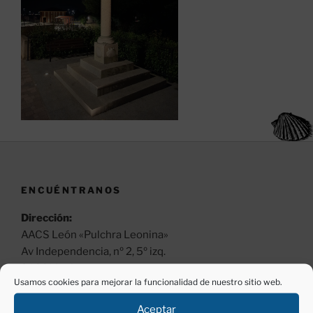
ENCUÉNTRANOS
Dirección:
AACS León «Pulchra Leonina»
Av Independencia, nº 2, 5º izq.
24001 León.
Usamos cookies para mejorar la funcionalidad de nuestro sitio web.
Horario:
Aceptar