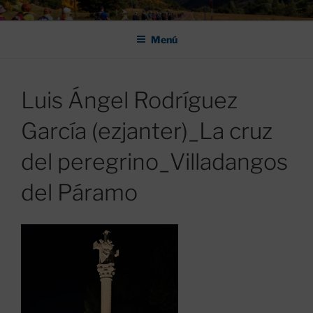
Saltar
ASOCIACIÓN DE AMIGOS DEL
al
CAMINO DE SANTIAGO DE
Menú
contenido
LEÓN "PULCHRA
Luis Ángel Rodríguez
García (ezjanter)_La cruz
del peregrino_Villadangos
del Páramo