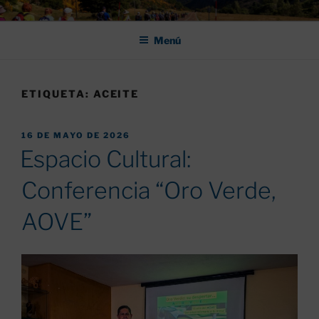
Saltar
ASOCIACIÓN DE AMIGOS DEL
al
CAMINO DE SANTIAGO DE
Menú
contenido
LEÓN "PULCHRA
ETIQUETA:
ACEITE
PUBLICADO
16 DE MAYO DE 2026
EL
Espacio Cultural:
Conferencia “Oro Verde,
AOVE”