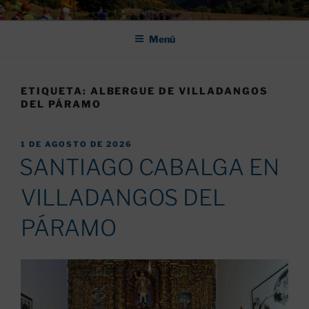
Saltar
ASOCIACIÓN DE AMIGOS DEL
al
CAMINO DE SANTIAGO DE
Menú
contenido
LEÓN "PULCHRA
ETIQUETA:
ALBERGUE DE VILLADANGOS
DEL PÁRAMO
PUBLICADO
1 DE AGOSTO DE 2026
EL
SANTIAGO CABALGA EN
VILLADANGOS DEL
PÁRAMO