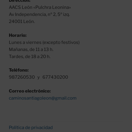
Dirección:
el
AACS León «Pulchra Leonina»
albergue
Av Independencia, nº 2, 5º izq.
de
24001 León.
Villadangos
del
Horario:
Páramo»
Lunes a viernes (excepto festivos)
Mañanas, de 11 a 13 h.
Tardes, de 18 a 20 h.
Teléfono:
987260530 y 677430200
Correo electrónico:
caminosantiagoleon@gmail.com
Política de privacidad