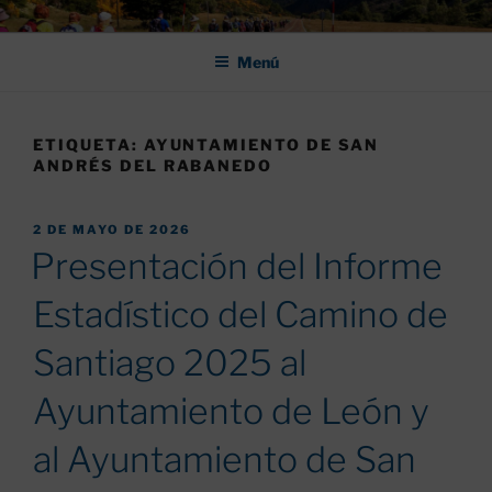
Saltar
ASOCIACIÓN DE AMIGOS DEL
al
CAMINO DE SANTIAGO DE
Menú
contenido
LEÓN "PULCHRA
ETIQUETA:
AYUNTAMIENTO DE SAN
ANDRÉS DEL RABANEDO
PUBLICADO
2 DE MAYO DE 2026
EL
Presentación del Informe
Estadístico del Camino de
Santiago 2025 al
Ayuntamiento de León y
al Ayuntamiento de San