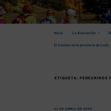
Saltar
al
ASOCIACIÓ
contenido
SANTIAGO
Inicio
La Asociación
B
El Camino en la provincia de León
ETIQUETA:
PEREGRINOS 
PUBLICADO
11 DE ABRIL DE 2026