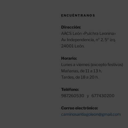
FRANCESES
ENCUÉNTRANOS
Dirección:
AACS León «Pulchra Leonina»
Av Independencia, nº 2, 5º izq.
24001 León.
Horario:
Lunes a viernes (excepto festivos)
Mañanas, de 11 a 13 h.
Tardes, de 18 a 20 h.
Teléfono:
987260530 y 677430200
Correo electrónico:
caminosantiagoleon@gmail.com