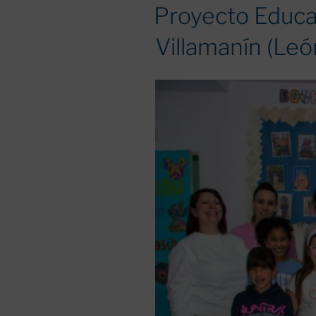
EL
Proyecto Educat
Villamanín (Leó