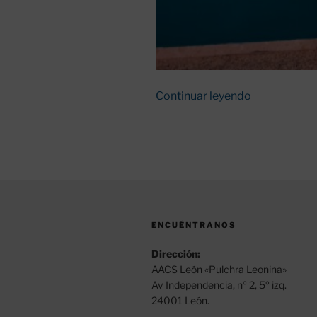
«Proyecto
Continuar leyendo
Educativo:
Visita
al
CEIP
Santa
María
de
ENCUÉNTRANOS
Arbas:
Villamanín
Dirección:
(León)»
AACS León «Pulchra Leonina»
Av Independencia, nº 2, 5º izq.
24001 León.