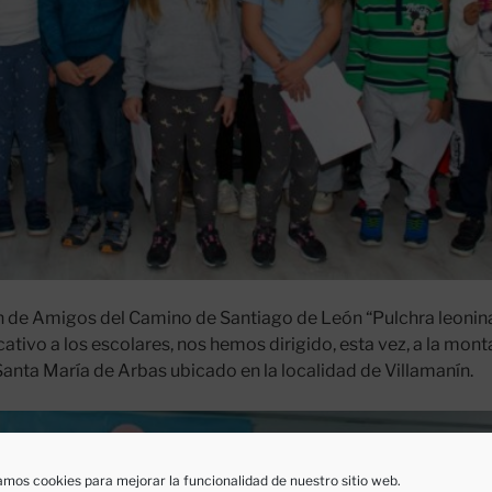
 de Amigos del Camino de Santiago de León “Pulchra leonina
tivo a los escolares, nos hemos dirigido, esta vez, a la mont
anta María de Arbas ubicado en la localidad de Villamanín.
mos cookies para mejorar la funcionalidad de nuestro sitio web.