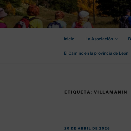
Saltar
al
ASOCIACIÓ
contenido
SANTIAGO
Inicio
La Asociación
B
El Camino en la provincia de León
ETIQUETA:
VILLAMANIN
PUBLICADO
20 DE ABRIL DE 2026