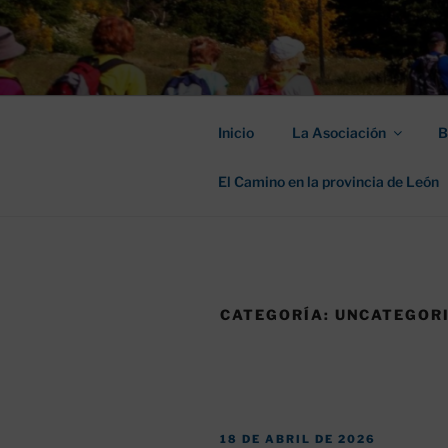
Saltar
al
ASOCIACIÓ
contenido
SANTIAGO
Inicio
La Asociación
B
El Camino en la provincia de León
CATEGORÍA:
UNCATEGOR
PUBLICADO
18 DE ABRIL DE 2026