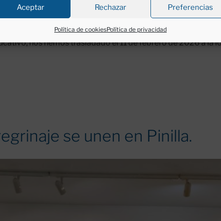
Aceptar
Rechazar
Preferencias
Política de cookies
Política de privacidad
 Amigos del Camino de Santiago Pulchra leonina, encargados 
cativo, nos hemos trasladado el 11 de febrero de 2026 a la lo
egrinaje se unen en Pinilla.