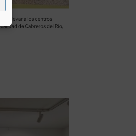
de llevar a los centros
calidad de Cabreros del Río,