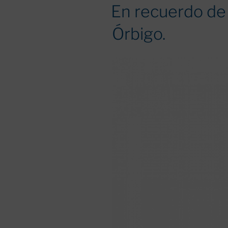
EL
En recuerdo de 
Órbigo.