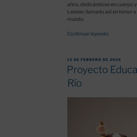
años, dedicándose en cuerpo y a
Leisner, llamado así en honor 
mundo.
«En
Continuar leyendo
recuerdo
de
D.
PUBLICADO
12 DE FEBRERO DE 2026
Manuel
EL
Proyecto Educat
González,
párroco
Río
de
Hospital
de
Órbigo.»