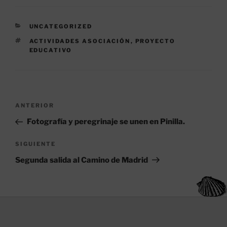
at
c
ai
s
e
l
CATEGORÍAS
UNCATEGORIZED
A
b
ETIQUETAS
ACTIVIDADES ASOCIACIÓN
,
PROYECTO
p
o
EDUCATIVO
p
o
k
Navegación
Entrada
ANTERIOR
de
anterior:
Fotografía y peregrinaje se unen en Pinilla.
entradas
Siguiente
SIGUIENTE
entrada
Segunda salida al Camino de Madrid