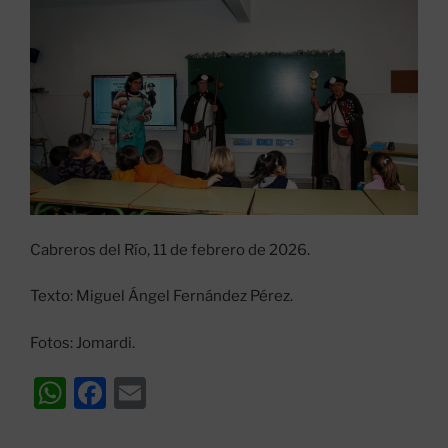
Cabreros del Río, 11 de febrero de 2026.
Texto: Miguel Ángel Fernández Pérez.
Fotos: Jomardi.
W
F
E
h
a
m