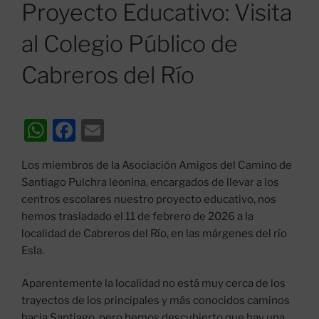
EL
Proyecto Educativo: Visita
al Colegio Público de
Cabreros del Río
W
F
E
h
a
m
Los miembros de la Asociación Amigos del Camino de
at
c
ai
Santiago Pulchra leonina, encargados de llevar a los
s
e
l
centros escolares nuestro proyecto educativo, nos
A
b
hemos trasladado el 11 de febrero de 2026 a la
localidad de Cabreros del Río, en las márgenes del río
p
o
Esla.
p
o
k
Aparentemente la localidad no está muy cerca de los
trayectos de los principales y más conocidos caminos
hacia Santiago, pero hemos descubierto que hay una