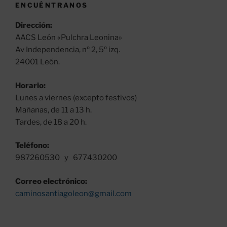
ENCUÉNTRANOS
Dirección:
AACS León «Pulchra Leonina»
Av Independencia, nº 2, 5º izq.
24001 León.
Horario:
Lunes a viernes (excepto festivos)
Mañanas, de 11 a 13 h.
Tardes, de 18 a 20 h.
Teléfono:
987260530 y 677430200
Correo electrónico:
caminosantiagoleon@gmail.com