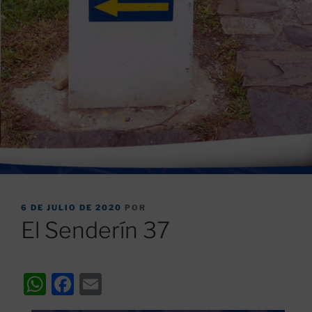
PUBLICADO
6 DE JULIO DE 2020
POR
EL
El Senderín 37
W
F
E
h
a
m