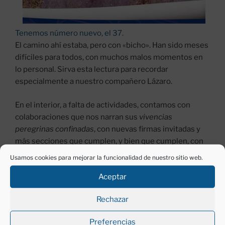
Tenemos número nuevo, el 37.
El camino ahí estaba, pero con «bicho». Han sido meses
difíciles para todos, con muchos malos momentos en
lo personal. Sirva esta lectura para recordar
especialmente a nuestro compañero Lázaro.
En el interior, a falta de actividades, contamos con
colaboraciones que nos narran sus
vivencias
peregrinas confinadas
, con nuevas firmas invitadas y
más secciones que cumplen, y bien que cumplen, con
este número de El Senderín.
Usamos cookies para mejorar la funcionalidad de nuestro sitio web.
Y aunque siempre lo decimos (o deberíamos): gracias a
Aceptar
todos por los ánimos, por las colaboraciones, y en
especial, a los anunciantes que hacen posible la
Rechazar
publicación.
Preferencias
Buen Camino