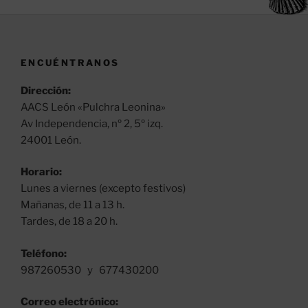
ENCUÉNTRANOS
Dirección:
AACS León «Pulchra Leonina»
Av Independencia, nº 2, 5º izq.
24001 León.
Horario:
Lunes a viernes (excepto festivos)
Mañanas, de 11 a 13 h.
Tardes, de 18 a 20 h.
Teléfono:
987260530 y 677430200
Correo electrónico: