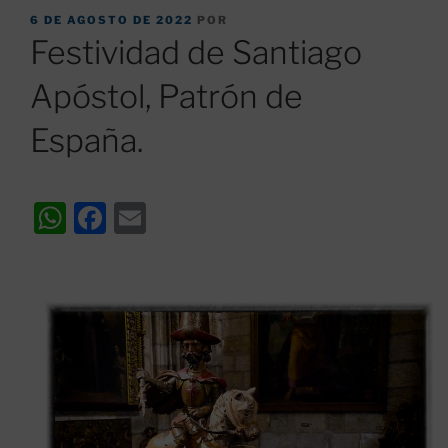
PUBLICADO
6 DE AGOSTO DE 2022
POR
EL
Festividad de Santiago
Apóstol, Patrón de
España.
W
F
E
h
a
m
at
c
ai
s
e
l
A
b
p
o
p
o
k