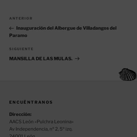
p
o
p
o
Navegación
k
Entrada
ANTERIOR
de
anterior:
Inauguración del Albergue de Villadangos del
entradas
Paramo
Siguiente
SIGUIENTE
entrada
MANSILLA DE LAS MULAS.
ENCUÉNTRANOS
Dirección:
AACS León «Pulchra Leonina»
Av Independencia, nº 2, 5º izq.
24001 León.