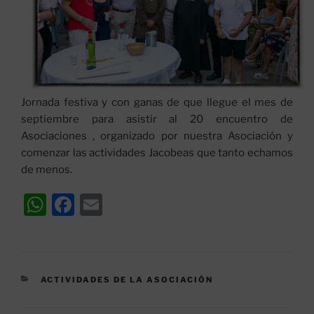
Jornada festiva y con ganas de que llegue el mes de
septiembre para asistir al 20 encuentro de
Asociaciones , organizado por nuestra Asociación y
comenzar las actividades Jacobeas que tanto echamos
de menos.
W
F
E
h
a
m
at
c
ai
s
e
l
CATEGORÍAS
ACTIVIDADES DE LA ASOCIACIÓN
A
b