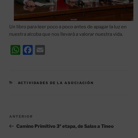
Un libro para leer poco a poco antes de apagar la luz en
nuestra alcoba que nos llevará a valorar nuestra vida.
W
F
E
h
a
m
at
c
ai
s
e
l
CATEGORÍAS
ACTIVIDADES DE LA ASOCIACIÓN
A
b
p
o
p
o
Navegación
k
Entrada
ANTERIOR
de
anterior:
Camino Primitivo 3ª etapa, de Salas a Tineo
entradas