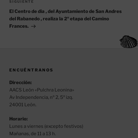
Siguiente
SIGUIENTE
entrada
El Centro de dia , del Ayuntamiento de San Andres
del Rabanedo , realiza la 2º etapa del Camino
Frances.
ENCUÉNTRANOS
Dirección:
AACS León «Pulchra Leonina»
Av Independencia, nº 2, 5º izq.
24001 León.
Horario:
Lunes a viernes (excepto festivos)
Mañanas, de 11 a 13 h.