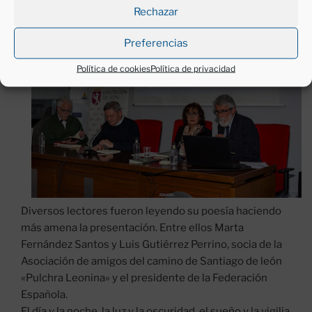
Rechazar
Preferencias
Política de cookies
Política de privacidad
Diversos lectores fueron leyendo su poesía haciendo
más amena la presentación. Entre ellos Marta
Fernández Santos y Luis Gutiérrez Perrino, socia de la
Asociación de amigos del camino de Santiago de león
«Pulchra Leonina» y el presidente de la Federación
Española.
El día y la noche, la luz y la oscuridad, el sueño y la vigilia