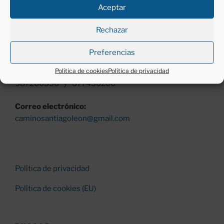
Aceptar
Horario:
Lunes a viernes (excepto festivos)
Rechazar
Mañanas, de 11 a 13 h.
Tardes, de 18 a 20 h.
Preferencias
Política de cookies
Política de privacidad
Teléfono:
987260530 y 677430200
Correo electrónico:
caminosantiagoleon@gmail.com
Política de privacidad
Política de cookies (EU)