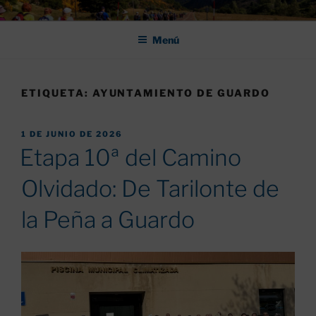
Saltar
ASOCIACIÓN DE AMIGOS DEL
al
CAMINO DE SANTIAGO DE
Menú
contenido
LEÓN "PULCHRA
ETIQUETA:
AYUNTAMIENTO DE GUARDO
PUBLICADO
1 DE JUNIO DE 2026
EL
Etapa 10ª del Camino
Olvidado: De Tarilonte de
la Peña a Guardo