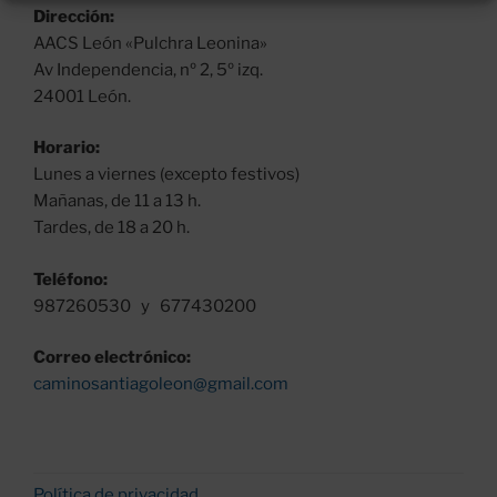
Tarilonte
Dirección:
de
AACS León «Pulchra Leonina»
la
Av Independencia, nº 2, 5º izq.
Peña
24001 León.
a
Guardo»
Horario:
Lunes a viernes (excepto festivos)
Mañanas, de 11 a 13 h.
Tardes, de 18 a 20 h.
Teléfono:
987260530 y 677430200
Correo electrónico:
caminosantiagoleon@gmail.com
Política de privacidad