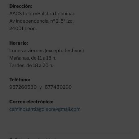
Dirección:
AACS León «Pulchra Leonina»
Av Independencia, nº 2, 5º izq.
24001 León.
Horario:
Lunes a viernes (excepto festivos)
Mañanas, de 11 a 13 h.
Tardes, de 18 a 20 h.
Teléfono:
987260530 y 677430200
Correo electrónico:
caminosantiagoleon@gmail.com