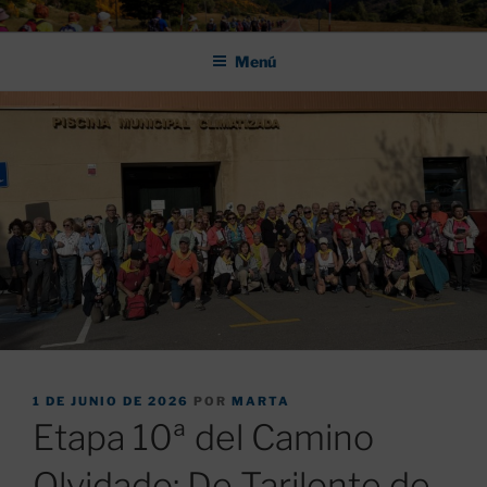
Saltar
ASOCIACIÓN DE AMIGOS DEL
al
CAMINO DE SANTIAGO DE
Menú
contenido
LEÓN "PULCHRA
PUBLICADO
1 DE JUNIO DE 2026
POR
MARTA
EL
Etapa 10ª del Camino
Olvidado: De Tarilonte de