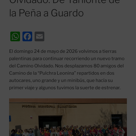
la Peña a Guardo
W
F
E
h
a
m
El domingo 24 de mayo de 2026 volvimos a tierras
at
c
ai
palentinas para continuar recorriendo un nuevo tramo
s
e
l
del Camino Olvidado. Nos desplazamos 80 amigos del
A
b
Camino de la “Pulchra Leonina” repartidos en dos
autocares, uno grande y un minibús, que hacía su
p
o
primer viaje y algunos tuvimos la suerte de estrenar.
p
o
k