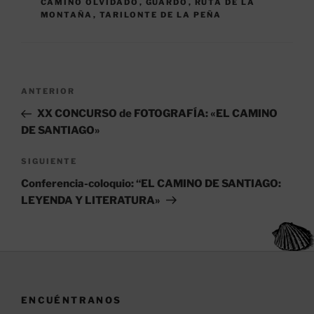
CAMINO OLVIDADO
,
GUARDO
,
RUTA DE LA
p
o
MONTAÑA
,
TARILONTE DE LA PEÑA
k
Navegación
Entrada
ANTERIOR
de
anterior:
XX CONCURSO de FOTOGRAFÍA: «EL CAMINO
entradas
DE SANTIAGO»
Siguiente
SIGUIENTE
entrada
Conferencia-coloquio: “EL CAMINO DE SANTIAGO:
LEYENDA Y LITERATURA»
ENCUÉNTRANOS