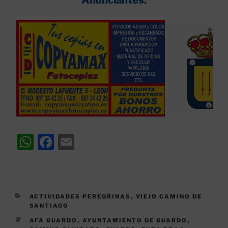
Anunciantes:
W
F
E
h
a
m
at
c
ai
s
e
l
CATEGORÍAS
ACTIVIDADES PEREGRINAS
,
VIEJO CAMINO DE
A
b
SANTIAGO
p
o
ETIQUETAS
AFA GUARDO
,
AYUNTAMIENTO DE GUARDO
,