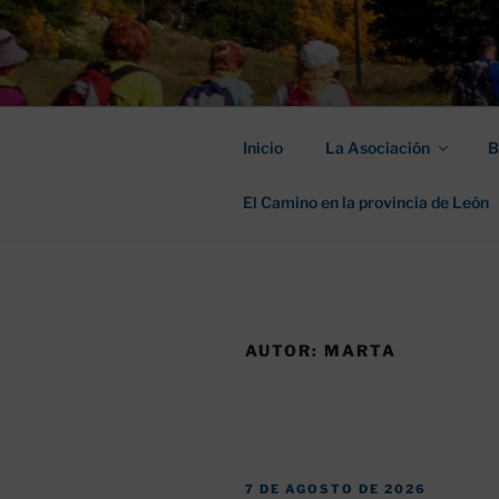
Saltar
al
ASOCIACIÓ
contenido
SANTIAGO
Inicio
La Asociación
B
El Camino en la provincia de León
AUTOR:
MARTA
PUBLICADO
7 DE AGOSTO DE 2026