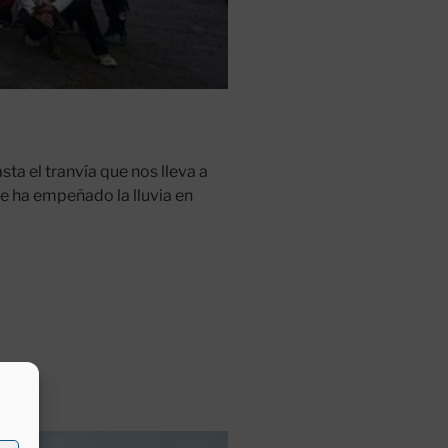
ta el tranvía que nos lleva a
 ha empeñado la lluvia en
2