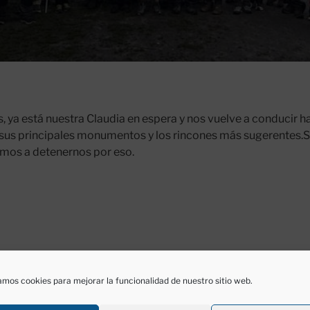
, ya está nuestra Claudia en espera y nos vuelve a conducir has
us principales monumentos y los rincones más sugerentes.Se
amos a detenernos por eso.
ACIÓN
A
N DE PRIMAVERA 2026: DÍA 
mos cookies para mejorar la funcionalidad de nuestro sitio web.