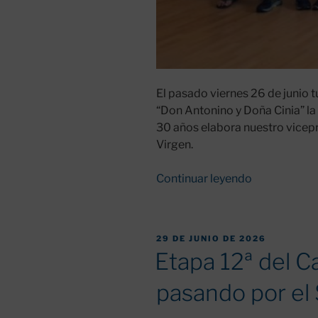
El pasado viernes 26 de junio 
“Don Antonino y Doña Cinia” l
30 años elabora nuestro vicepr
Virgen.
«Presentaci
Continuar leyendo
del
Informe
Estadístico
PUBLICADO
29 DE JUNIO DE 2026
2025
EL
Etapa 12ª del C
al
Ayuntamien
pasando por el 
de
Valverde