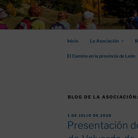
Saltar
al
ASOCIACIÓ
contenido
SANTIAGO
Inicio
La Asociación
B
El Camino en la provincia de León
BLOG DE LA ASOCIACIÓN
PUBLICADO
1 DE JULIO DE 2026
EL
Presentación d