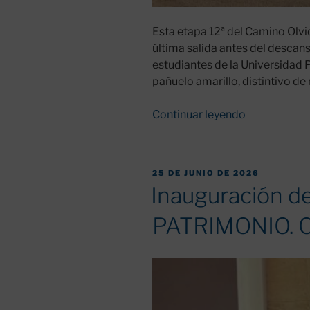
Esta etapa 12ª del Camino Olvi
última salida antes del descan
estudiantes de la Universidad P
pañuelo amarillo, distintivo de
«Etapa
Continuar leyendo
12ª
del
Camino
PUBLICADO
25 DE JUNIO DE 2026
Olvidado:
EL
Inauguración d
De
Taranilla
PATRIMONIO. C
a
Cistierna
pasando
por
el