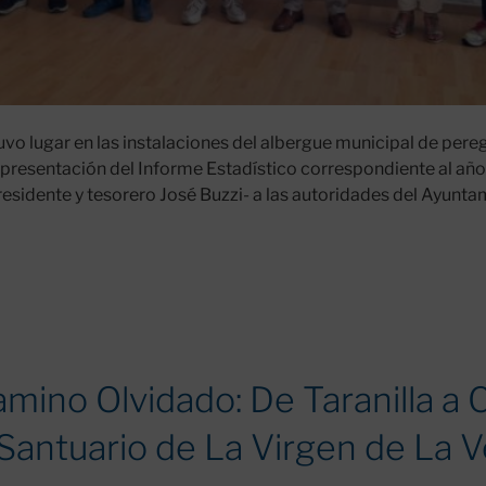
tuvo lugar en las instalaciones del albergue municipal de per
a presentación del Informe Estadístico correspondiente al a
esidente y tesorero José Buzzi- a las autoridades del Ayunta
ón
amino Olvidado: De Taranilla a C
to
Santuario de La Virgen de La Ve