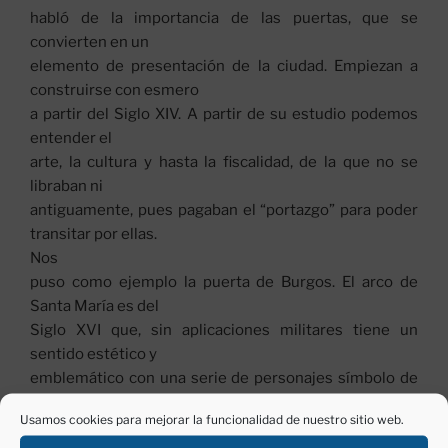
habló de la importancia de las puertas, que se
convierten en un
elemento de presentación de la ciudad. Empiezan a
construirse con esmero
a partir del Siglo XIV. A partir de su estudio podemos
entender el
arte, la cultura y hasta la fiscalidad, de la que no se
libraban ni
antiguamente, pues pagaban el “portazgo” para poder
transitar por ellas.
Nos
puso como ejemplo la puerta de Burgos. El arco de
Santa María es del
Siglo XVI que, sin aplicaciones militares tiene un
sentido estético y
emblemático con una serie de personajes símbolo de
la importancia de la
Usamos cookies para mejorar la funcionalidad de nuestro sitio web.
ciudad.