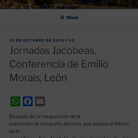
Saltar
ASOCIACIÓN DE AMIGOS DEL
al
CAMINO DE SANTIAGO DE
Menú
contenido
LEÓN "PULCHRA
PUBLICADO
23 DE OCTUBRE DE 2013
POR
EL
Jornadas Jacobeas,
Conferencia de Emilio
Morais, León
W
F
E
h
a
m
Después de la inauguración de la
at
c
ai
exposición de fotografía Jacobea, que aunque el folleto
s
e
l
no lo