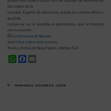
Emilio nos muestra una foto de cuando se demolieron
los cubos de la
muralla. A partir de ahora nos queda un camino difícil y
es el de
conservar en lo posible el patrimonio, que la historia
nos ha legado.
Ved fotos sobre este evento.
Texto y Fotos de Rosa Fadón y Rafael Cid
W
F
E
h
a
m
at
c
ai
s
e
l
CATEGORÍAS
JORNADAS JACOBEAS
,
LEÓN
A
b
p
o
p
o
Navegación