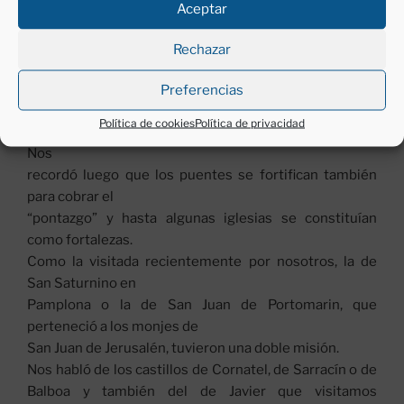
Nos
Aceptar
explicó que en León, en Puerta Castillo, junto a Pelayo
hay una
Rechazar
inscripción que pone de manifiesto la ideología de la
época, pues elogia
Preferencias
al mundo romano, al reconquistador y a la monarquía.
Política de cookies
Política de privacidad
Nos
recordó luego que los puentes se fortifican también
para cobrar el
“pontazgo” y hasta algunas iglesias se constituían
como fortalezas.
Como la visitada recientemente por nosotros, la de
San Saturnino en
Pamplona o la de San Juan de Portomarin, que
perteneció a los monjes de
San Juan de Jerusalén, tuvieron una doble misión.
Nos habló de los castillos de Cornatel, de Sarracín o de
Balboa y también del de Javier que visitamos