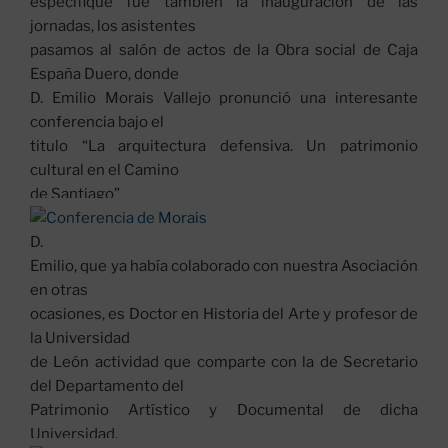
A
b
especifique fue también la inauguración de las
jornadas, los asistentes
p
o
pasamos al salón de actos de la Obra social de Caja
p
o
España Duero, donde
k
D. Emilio Morais Vallejo pronunció una interesante
conferencia bajo el
titulo “La arquitectura defensiva. Un patrimonio
cultural en el Camino
de Santiago”
D.
Emilio, que ya había colaborado con nuestra Asociación
en otras
ocasiones, es Doctor en Historia del Arte y profesor de
la Universidad
de León actividad que comparte con la de Secretario
del Departamento del
Patrimonio Artístico y Documental de dicha
Universidad.