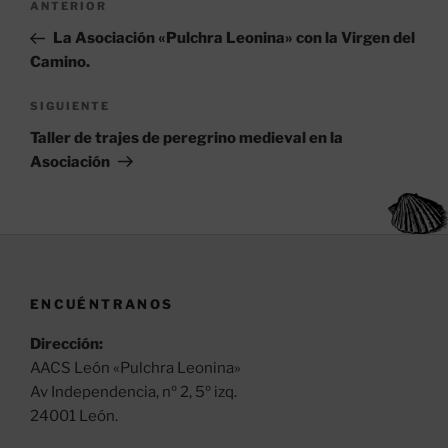
k
Entrada
ANTERIOR
de
anterior:
La Asociación «Pulchra Leonina» con la Virgen del
entradas
Camino.
Siguiente
SIGUIENTE
entrada
Taller de trajes de peregrino medieval en la
Asociación
ENCUÉNTRANOS
Dirección:
AACS León «Pulchra Leonina»
Av Independencia, nº 2, 5º izq.
24001 León.